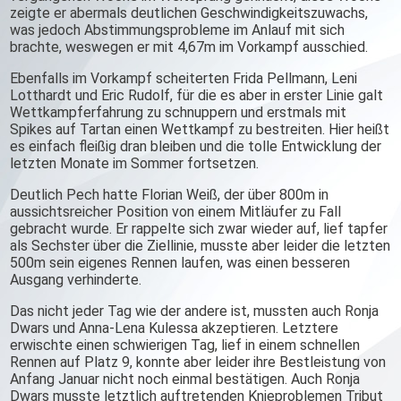
zeigte er abermals deutlichen Geschwindigkeitszuwachs,
was jedoch Abstimmungsprobleme im Anlauf mit sich
brachte, weswegen er mit 4,67m im Vorkampf ausschied.
Ebenfalls im Vorkampf scheiterten Frida Pellmann, Leni
Lotthardt und Eric Rudolf, für die es aber in erster Linie galt
Wettkampferfahrung zu schnuppern und erstmals mit
Spikes auf Tartan einen Wettkampf zu bestreiten. Hier heißt
es einfach fleißig dran bleiben und die tolle Entwicklung der
letzten Monate im Sommer fortsetzen.
Deutlich Pech hatte Florian Weiß, der über 800m in
aussichtsreicher Position von einem Mitläufer zu Fall
gebracht wurde. Er rappelte sich zwar wieder auf, lief tapfer
als Sechster über die Ziellinie, musste aber leider die letzten
500m sein eigenes Rennen laufen, was einen besseren
Ausgang verhinderte.
Das nicht jeder Tag wie der andere ist, mussten auch Ronja
Dwars und Anna-Lena Kulessa akzeptieren. Letztere
erwischte einen schwierigen Tag, lief in einem schnellen
Rennen auf Platz 9, konnte aber leider ihre Bestleistung von
Anfang Januar nicht noch einmal bestätigen. Auch Ronja
Dwars musste letztlich auftretenden Knieproblemen Tribut