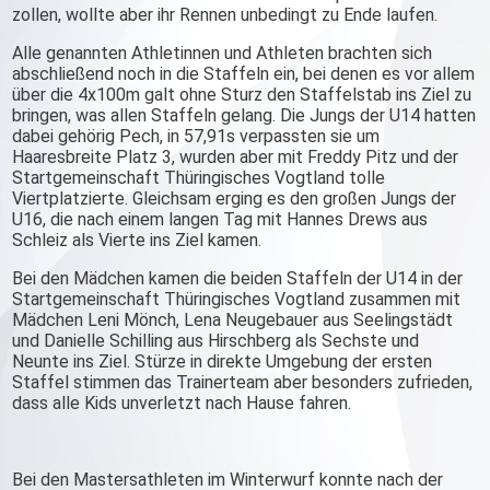
zollen, wollte aber ihr Rennen unbedingt zu Ende laufen.
Alle genannten Athletinnen und Athleten brachten sich
abschließend noch in die Staffeln ein, bei denen es vor allem
über die 4x100m galt ohne Sturz den Staffelstab ins Ziel zu
bringen, was allen Staffeln gelang. Die Jungs der U14 hatten
dabei gehörig Pech, in 57,91s verpassten sie um
Haaresbreite Platz 3, wurden aber mit Freddy Pitz und der
Startgemeinschaft Thüringisches Vogtland tolle
Viertplatzierte. Gleichsam erging es den großen Jungs der
U16, die nach einem langen Tag mit Hannes Drews aus
Schleiz als Vierte ins Ziel kamen.
Bei den Mädchen kamen die beiden Staffeln der U14 in der
Startgemeinschaft Thüringisches Vogtland zusammen mit
Mädchen Leni Mönch, Lena Neugebauer aus Seelingstädt
und Danielle Schilling aus Hirschberg als Sechste und
Neunte ins Ziel. Stürze in direkte Umgebung der ersten
Staffel stimmen das Trainerteam aber besonders zufrieden,
dass alle Kids unverletzt nach Hause fahren.
Bei den Mastersathleten im Winterwurf konnte nach der