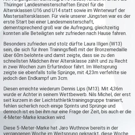
Thüringer Landesmeisterschaften Einzel für die
Altersklassen U16 und U14 statt sowie im Winterwurf der
Mastersaltersklassen. Für viele unserer Jüngsten war es der
erste Start bei einer Landesmeisterschaft,
dementsprechend groß war die Aufregung, gleichzeitig
konnten alle Beteiligten sehr zufrieden nach Hause fahren.
Besonders zufrieden und stolz dürfte Laura Illgen (W13)
sein, die sich für ihren Trainingsfleiß mit der Bronzemedaille
über 60m belohnte und damit zeigte, dass sie zu den
schnellsten Mädchen ihrer Altersklasse zählt und zu Recht
in zwei Wochen zum Erfurtindoor fährt. Im Weitsprung
zeigte sie ebenfalls tolle Sprünge, mit 4,23m verfehlte sie
jedoch den Endkampf um 3cm.
Diesen erreichte wiederum Dennis Lips (M13). Mit 4,36m
wurde er Achter in seinem Wettbewerb. Nils Michel, der erst
seit kurzem in der Leichtathletiktrainingsgruppe trainiert,
fehlen sicherlich noch einige Sprints und Sprünge und
dennoch ist es bei ihm nur eine Frage der Zeit, bis auch er die
4-Meter-Marke knacken wird.
Diese 5-Meter-Marke hat Jaro Wuthnow bereits in der
vergangenen Woche im Weitsprung geknackt, diese Woche