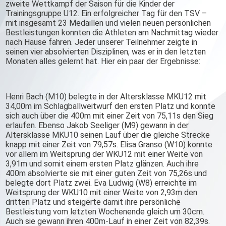
zweite Wettkampf der Saison für die Kinder der
Trainingsgruppe U12. Ein erfolgreicher Tag für den TSV –
mit insgesamt 23 Medaillen und vielen neuen persönlichen
Bestleistungen konnten die Athleten am Nachmittag wieder
nach Hause fahren. Jeder unserer Teilnehmer zeigte in
seinen vier absolvierten Disziplinen, was er in den letzten
Monaten alles gelernt hat. Hier ein paar der Ergebnisse:
Henri Bach (M10) belegte in der Altersklasse MKU12 mit
34,00m im Schlagballweitwurf den ersten Platz und konnte
sich auch über die 400m mit einer Zeit von 75,11s den Sieg
erlaufen. Ebenso Jakob Seeliger (M9) gewann in der
Altersklasse MKU10 seinen Lauf über die gleiche Strecke
knapp mit einer Zeit von 79,57s. Elisa Granso (W10) konnte
vor allem im Weitsprung der WKU12 mit einer Weite von
3,91m und somit einem ersten Platz glänzen. Auch ihre
400m absolvierte sie mit einer guten Zeit von 75,26s und
belegte dort Platz zwei. Eva Ludwig (W8) erreichte im
Weitsprung der WKU10 mit einer Weite von 2,93m den
dritten Platz und steigerte damit ihre persönliche
Bestleistung vom letzten Wochenende gleich um 30cm.
Auch sie gewann ihren 400m-Lauf in einer Zeit von 82,39s.