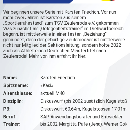
Wir beginnen unsere Serie mit Karsten Friedrich. Vor nun
mehr zwei Jahren ist Karsten aus seinem
„Sportlerruhestand“ zum TSV Zeulenroda e.V. gekommen.
Was zunächst als „Gelegenheitstrainer“ im Drehwurfbereich
begann, ist mittlerweile in einer festen „Beziehung“
gemündet, denn der gebürtige Zeulenrodaer ist mittlerweile
nicht nur Mitglied der Sektionsleitung, sondern holte 2022
auch als Athlet einen Deutschen Meistertitel nach
Zeulenroda! Mehr von ihm erfahrt ihr hier:
Name:
Karsten Friedrich
Spitzname:
«Kasi»
Altersklasse:
aktuell M40
Disziplin:
Diskuswurf (bis 2002 zusätzlich Kugelstoße
PB:
Diskuswurf: 60,64m, Kugelstossen 17,01m
Beruf:
SAP Anwendungsberater und Entwickler
Trainer:
bis 2002 Margitta Pufe (Jena), Werner Gold